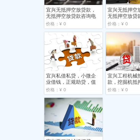
宜兴无抵押空放贷款，
宜兴无抵押空
无抵押空放贷款咨询电
无抵押空放贷
话，
话，
价格：¥ 0
价格：¥ 0
宜兴私借私贷，小微企
宜兴工程机械
业借钱，正规助贷，值
款，挖掘机抵
得信
理，急
价格：¥ 0
价格：¥ 0