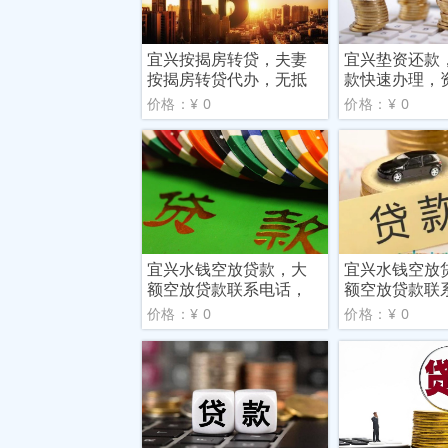
宜兴按揭房转贷，夫妻
宜兴垫资还款
按揭房转贷代办，无抵
款快速办理，
押无
别硬
价格：¥ 0
价格：¥ 0
宜兴水钱空放贷款，大
宜兴水钱空放
额空放贷款联系电话，
额空放贷款联
资金
急事
价格：¥ 0
价格：¥ 0