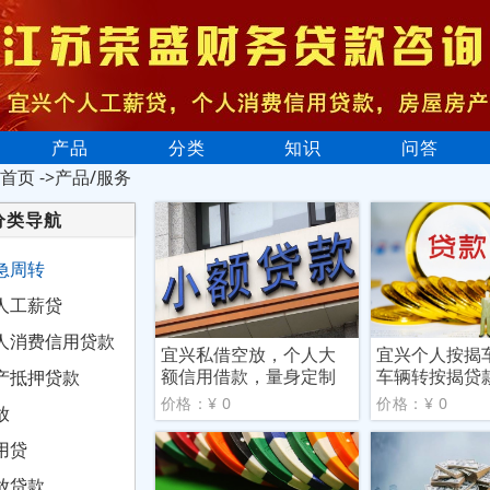
产品
分类
知识
问答
首页
->产品/服务
分类导航
急周转
人工薪贷
人消费信用贷款
宜兴私借空放，个人大
宜兴个人按揭
额信用借款，量身定制
车辆转按揭贷
产抵押贷款
贷款
贷款
价格：¥ 0
价格：¥ 0
放
用贷
放贷款