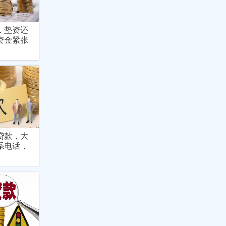
，垫资还
资金紧张
贷款，大
系电话，