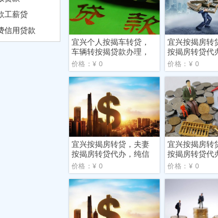
款工薪贷
费信用贷款
宜兴个人按揭车转贷，
宜兴按揭房转
车辆转按揭贷款办理，
按揭房转贷代
简化
好信
价格：¥ 0
价格：¥ 0
宜兴按揭房转贷，夫妻
宜兴按揭房转
按揭房转贷代办，纯信
按揭房转贷代
用贷
用就
价格：¥ 0
价格：¥ 0