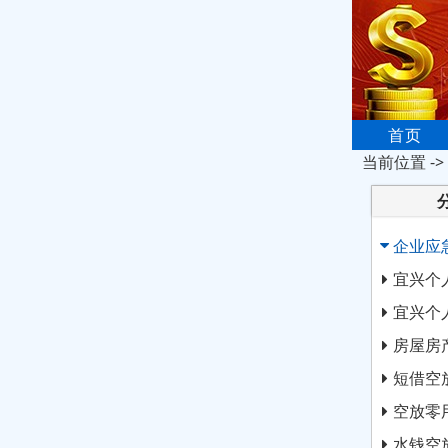
首页
当前位置 ->
企业应
宜兴个
宜兴个
房屋房
短借空
空放零
水钱空